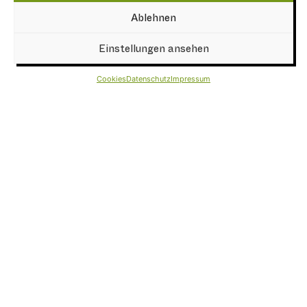
Ablehnen
Einstellungen ansehen
Cookies
Datenschutz
Impressum
ÖFFNUNGSZEITEN
Mo. – Di. & Do.:
10.00 Uhr bis 22.30 Uhr
Die Bar schließt um 23.00 Uhr
Mittwoch:
09.30 bis 22.30 Uhr
Die Bar schließt um 23.00 Uhr