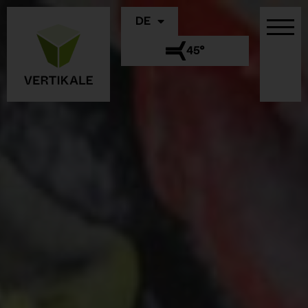
DE
45°