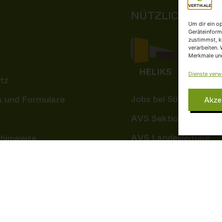
NÜTZLICHE LIN
Um dir ein o
Geräteinform
zustimmst, k
verarbeiten.
Merkmale und
Dienste verw
tz
Jobs bei Südtirol Clim
 und Formulare
Akze
AVS Sektion Brixen
m
AVS Landesleitung
shinweise
FASI
Sponsoren & Partner
icy
Klic