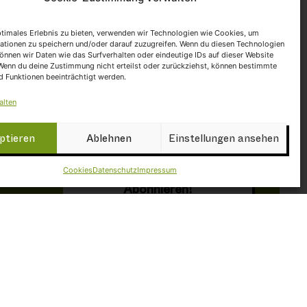
KS
NEWSLETTER
ptimales Erlebnis zu bieten, verwenden wir Technologien wie Cookies, um
ationen zu speichern und/oder darauf zuzugreifen. Wenn du diesen Technologien
önnen wir Daten wie das Surfverhalten oder eindeutige IDs auf dieser Website
 Wenn du deine Zustimmung nicht erteilst oder zurückziehst, können bestimmte
 Funktionen beeinträchtigt werden.
alten
bing
ptieren
Ablehnen
Einstellungen ansehen
Cookies
Datenschutz
Impressum
ke auf "Ich stimme zu", um Google