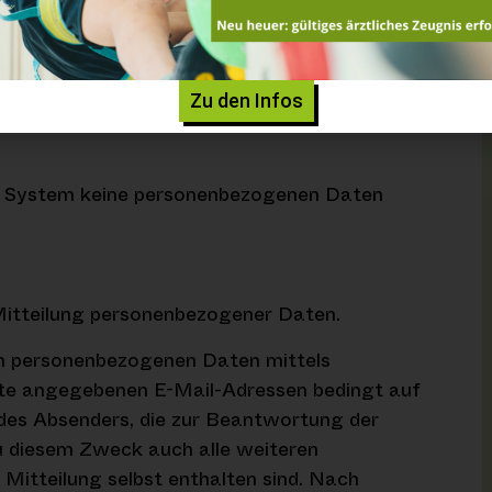
Zu den Infos
om System keine personenbezogenen Daten
Mitteilung personenbezogener Daten.
von personenbezogenen Daten mittels
eite angegebenen E-Mail-Adressen bedingt auf
 des Absenders, die zur Beantwortung der
 diesem Zweck auch alle weiteren
 Mitteilung selbst enthalten sind. Nach