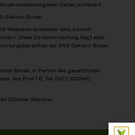
lle personenbezogenen Daten archiviert.
S-Sektion Brixen.
VS-Webseite erreichbar sind, können
chern. Diese Datenverwaltung liegt aber
wortungsbereiches der AVS-Sektion Brixen.
tion Brixen, in Person des gesetzlichen
ixen, Am Priel 7B, Tel. 0472 833940,
h ist Günther Meraner.