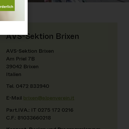
AVS-Sektion Brixen
AVS-Sektion Brixen
Am Priel 7B
39042 Brixen
Italien
Tel. 0472 833940
E-Mail
brixen@alpenverein.it
Part.IVA.: IT 0275 172 0216
C.F.: 81033660218