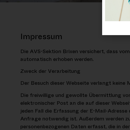
Impressum
Die AVS-Sektion Brixen versichert, dass v
automatisch erhoben werden.
Zweck der Verarbeitung
Der Besuch dieser Webseite verlangt keine 
Die freiwillige und gewollte Übermittlung 
elektronischer Post an die auf dieser Webs
jeden Fall die Erfassung der E-Mail-Adresse
Anfrage notwendig ist. Außerdem werden zu
personenbezogenen Daten erfasst, die in der