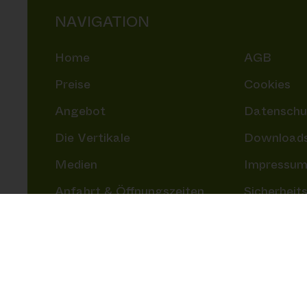
NAVIGATION
Home
AGB
Preise
Cookies
Angebot
Datenschu
Die Vertikale
Downloads
Medien
Impressu
Anfahrt & Öffnungszeiten
Sicherheit
Mein Konto
Sitemap
Safeguarding
Refund-Pol