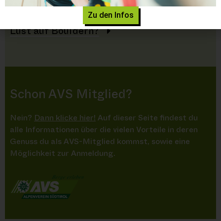
News
Zu den Infos
Lust auf Bouldern?
Schon AVS Mitglied?
Nein?
Dann klicke hier!
Auf dieser Seite findest du
alle Informationen über die vielen Vorteile in deren
Genuss du als AVS-Mitglied kommst, sowie eine
Möglichkeit zur Anmeldung.