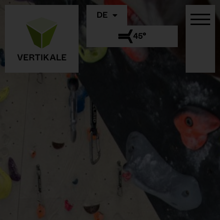
DE
45°