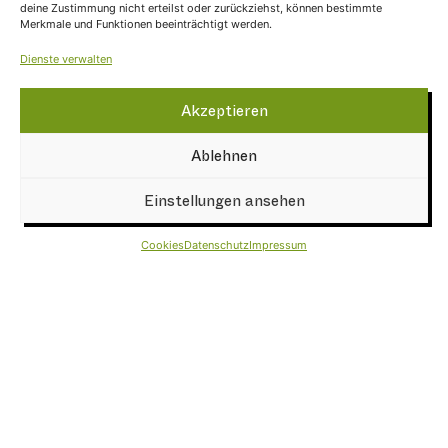
deine Zustimmung nicht erteilst oder zurückziehst, können bestimmte
Merkmale und Funktionen beeinträchtigt werden.
Sponsoren & Partner
NEWSLETTER
Dienste verwalten
Akzeptieren
Ablehnen
Einstellungen ansehen
Cookies
Datenschutz
Impressum
VERTIKALE
Kletterzentrum Brixen