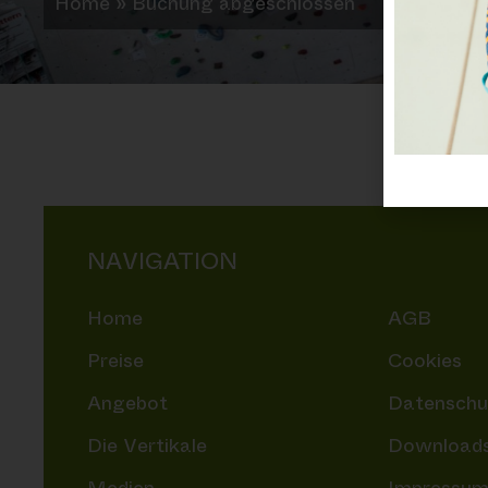
Home
»
Buchung abgeschlossen
NAVIGATION
Home
AGB
Preise
Cookies
Angebot
Datenschu
Die Vertikale
Downloads