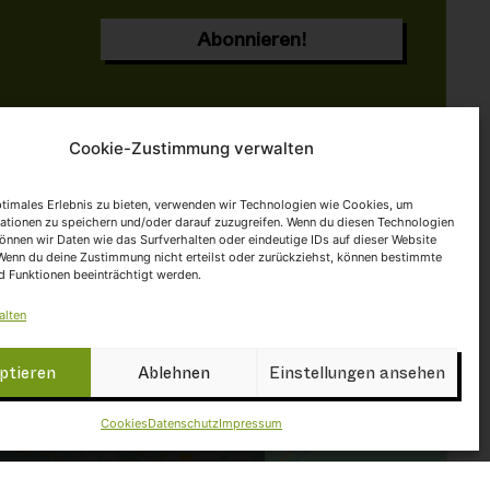
Cookie-Zustimmung verwalten
ptimales Erlebnis zu bieten, verwenden wir Technologien wie Cookies, um
ke auf "Ich stimme zu", um Google
ationen zu speichern und/oder darauf zuzugreifen. Wenn du diesen Technologien
önnen wir Daten wie das Surfverhalten oder eindeutige IDs auf dieser Website
maps zu aktivieren
 Wenn du deine Zustimmung nicht erteilst oder zurückziehst, können bestimmte
Cookies
 Funktionen beeinträchtigt werden.
alten
ptieren
Ablehnen
Einstellungen ansehen
Cookies
Datenschutz
Impressum