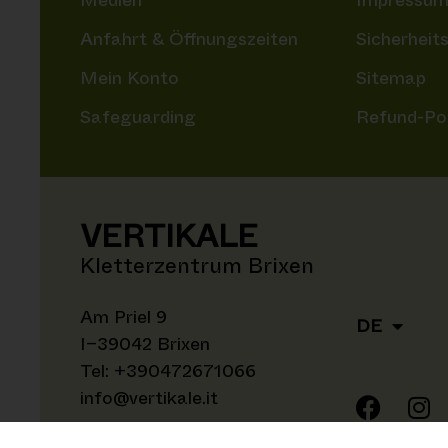
Medien
Impressu
Anfahrt & Öffnungszeiten
Sicherheit
Mein Konto
Sitemap
Safeguarding
Refund-Pol
VERTIKALE
Kletterzentrum Brixen
Am Priel 9
DE
I–39042 Brixen
Tel:
+390472671066
info@vertikale.it