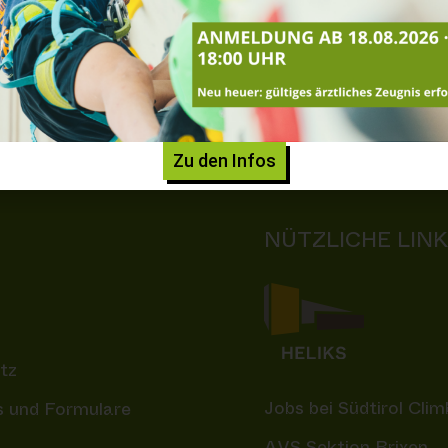
Zu den Infos
NÜTZLICHE LIN
tz
Jobs bei Südtirol Clim
 und Formulare
AVS Sektion Brixen