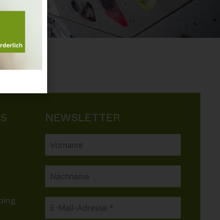
KS
NEWSLETTER
bing