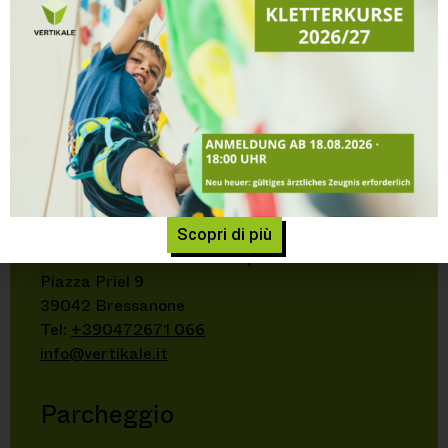
INDICAZIONI E ORARI DI
APERTURA
Home
»
Indicazioni e orari di apertura
Indicazioni
Scopri di più
Vertikale – Centro d’arrampicata Bressanone
Piazza Priel 9
39042 Bressanone
Tel:
+390472671 066
info@vertikale.it
Parcheggio