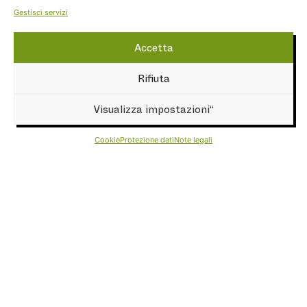
Gestisci servizi
Lavora con noi
Accetta
AVS – Sezione di Bressanone
Rifiuta
Alpenverein Südtirol
FASI
Visualizza impostazioni“
Sponsor e partner
Cookie
Protezione dati
Note legali
NEWSLETTER