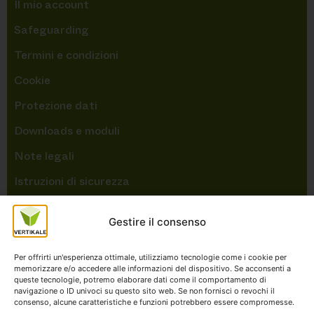
Il mio account
Safeguarding
Termini e condizioni
Cookie
Protezione dati
Downloads e moduli
Note legali
Istruzioni di sicurezza
Mappa del sito
Gestire il consenso
Refund-Policy
Per offrirti un'esperienza ottimale, utilizziamo tecnologie come i cookie per
LINK UTILI
memorizzare e/o accedere alle informazioni del dispositivo. Se acconsenti a
queste tecnologie, potremo elaborare dati come il comportamento di
navigazione o ID univoci su questo sito web. Se non fornisci o revochi il
consenso, alcune caratteristiche e funzioni potrebbero essere compromesse.