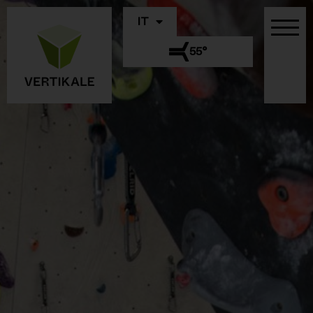
IT
55°