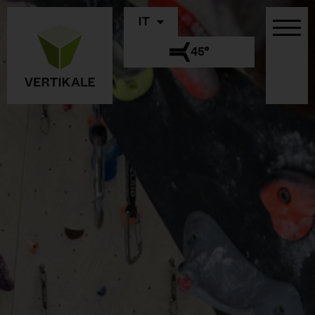
IT
45°