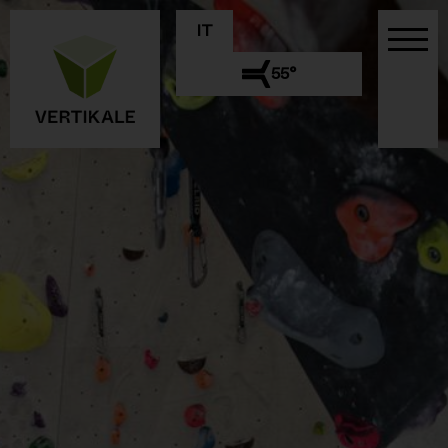
IT
55°