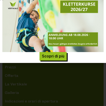
TORNEO D’ARRAMPICATA
Home
»
Torneo d’arrampicata
NAVIGAZIONE
Scopri di più
Home
Prezzi
Offerta
La Vertikale
Galleria
Indicazioni e orari di apertura