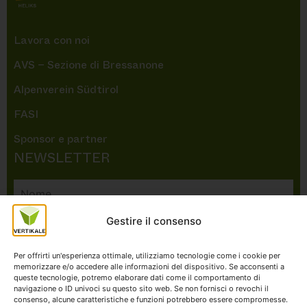
Lavora con noi
AVS – Sezione di Bressanone
Alpenverein Südtirol
FASI
Sponsor e partner
NEWSLETTER
Gestire il consenso
Per offrirti un'esperienza ottimale, utilizziamo tecnologie come i cookie per
memorizzare e/o accedere alle informazioni del dispositivo. Se acconsenti a
queste tecnologie, potremo elaborare dati come il comportamento di
navigazione o ID univoci su questo sito web. Se non fornisci o revochi il
consenso, alcune caratteristiche e funzioni potrebbero essere compromesse.