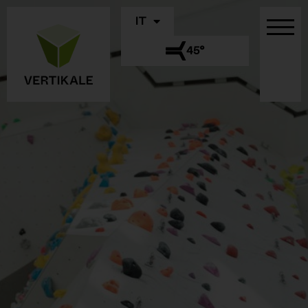
IT
45°