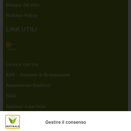
Mappa del sito
Refund-Policy
LINK UTILI
Lavora con noi
AVS – Sezione di Bressanone
Alpenverein Südtirol
FASI
Sponsor e partner
NEWSLETTER
Gestire il consenso