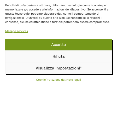
Per offrirti un'esperienza ottimale, utilizziamo tecnologie come i cookie per
memorizzare e/o accedere alle informazioni del dispositivo. Se acconsenti a
queste tecnologie, potremo elaborare dati come il comportamento di
navigazione o ID univoci su questo sito web. Se non fornisci o revochi il
consenso, alcune caratteristiche e funzioni potrebbero essere compromesse.
Manage services
Accetta
Rifiuta
Visualizza impostazioni“
VERTIKALE
Cookie
Protezione dati
Note legali
Centro d'arrampicata Bressanone
Piazza Priel 9
I–39042 Bressanone
Tel:
+390472671066
info@vertikale.it