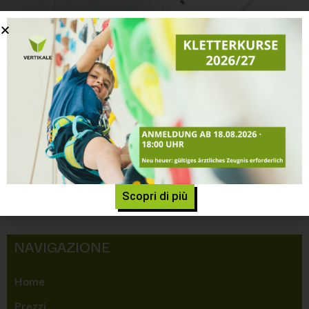
CATEGORIA: CORSI PER
ADULTI
Home
»
Corsi
»
Gruppi di età
»
Corsi per adulti
It seems we can't find what you're looking for.
Scopri di più
NAVIGAZIONE
Home
Prezzi