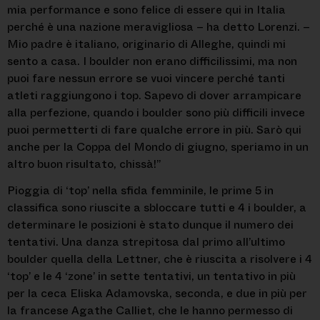
mia performance e sono felice di essere qui in Italia
perché è una nazione meravigliosa – ha detto Lorenzi. –
Mio padre è italiano, originario di Alleghe, quindi mi
sento a casa. I boulder non erano difficilissimi, ma non
puoi fare nessun errore se vuoi vincere perché tanti
atleti raggiungono i top. Sapevo di dover arrampicare
alla perfezione, quando i boulder sono più difficili invece
puoi permetterti di fare qualche errore in più. Sarò qui
anche per la Coppa del Mondo di giugno, speriamo in un
altro buon risultato, chissà!”
Pioggia di ‘top’ nella sfida femminile, le prime 5 in
classifica sono riuscite a sbloccare tutti e 4 i boulder, a
determinare le posizioni è stato dunque il numero dei
tentativi. Una danza strepitosa dal primo all’ultimo
boulder quella della Lettner, che è riuscita a risolvere i 4
‘top’ e le 4 ‘zone’ in sette tentativi, un tentativo in più
per la ceca Eliska Adamovska, seconda, e due in più per
la francese Agathe Calliet, che le hanno permesso di