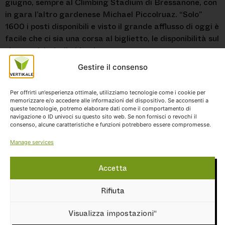
giugno, sempre al Climbing Stadium di Bressanone, con
in gara l’altro gardenese Michael Piccolruaz. “Solo”
1600 i posti disponibili e visto il grande afflusso di oggi è
facile che ci sia una corsa al biglietto, le disponibilità sul
sito suedtirol-climbing.it
Gestire il consenso
NAVIGAZIONE
Per offrirti un'esperienza ottimale, utilizziamo tecnologie come i cookie per
memorizzare e/o accedere alle informazioni del dispositivo. Se acconsenti a
Home
queste tecnologie, potremo elaborare dati come il comportamento di
navigazione o ID univoci su questo sito web. Se non fornisci o revochi il
Prezzi
consenso, alcune caratteristiche e funzioni potrebbero essere compromesse.
Offerta
Manage services
La Vertikale
Accetta
Galleria
Rifiuta
Indicazioni e orari di apertura
Il mio account
Visualizza impostazioni“