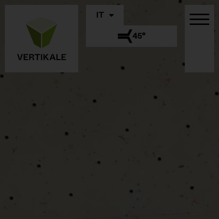
IT
45°