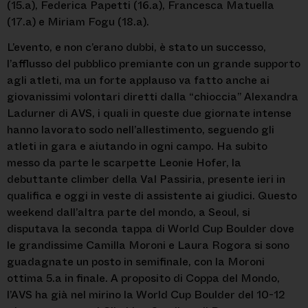
(15.a), Federica Papetti (16.a), Francesca Matuella
(17.a) e Miriam Fogu (18.a).
L’evento, e non c’erano dubbi, è stato un successo,
l’afflusso del pubblico premiante con un grande supporto
agli atleti, ma un forte applauso va fatto anche ai
giovanissimi volontari diretti dalla “chioccia” Alexandra
Ladurner di AVS, i quali in queste due giornate intense
hanno lavorato sodo nell’allestimento, seguendo gli
atleti in gara e aiutando in ogni campo. Ha subito
messo da parte le scarpette Leonie Hofer, la
debuttante climber della Val Passiria, presente ieri in
qualifica e oggi in veste di assistente ai giudici. Questo
weekend dall’altra parte del mondo, a Seoul, si
disputava la seconda tappa di World Cup Boulder dove
le grandissime Camilla Moroni e Laura Rogora si sono
guadagnate un posto in semifinale, con la Moroni
ottima 5.a in finale. A proposito di Coppa del Mondo,
l’AVS ha già nel mirino la World Cup Boulder del 10-12