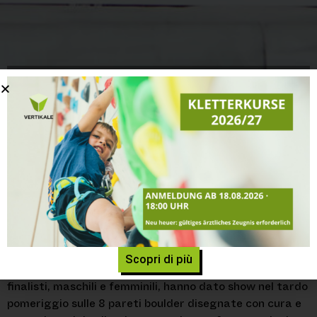
COPPA EUROPA: VITTORIA
PER LETTNER E LORENZI
Home
»
COPPA EUROPA: Vittoria per Lettner e
Lorenzi
E finale sia! Oggi al Vertikale Climbing Stadium di
Bressanone ultima giornata di European Boulder Cup
organizzata dal comitato AVS e dalla Federazione
Scopri di più
Arrampicata Sportiva Italiana (FASI). Gli 8 climbers
finalisti, maschili e femminili, hanno dato show nel tardo
pomeriggio sulle 8 pareti boulder disegnate con cura e