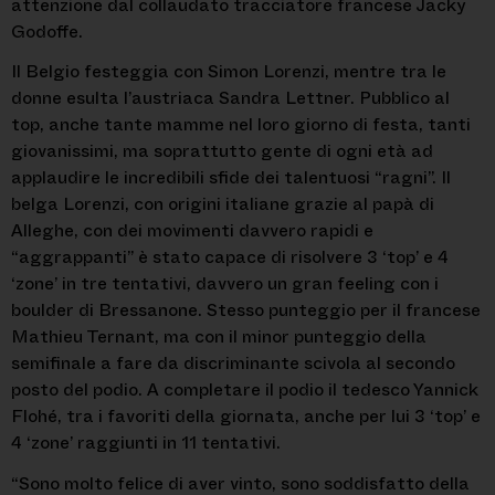
attenzione dal collaudato tracciatore francese Jacky
Godoffe.
Il Belgio festeggia con Simon Lorenzi, mentre tra le
donne esulta l’austriaca Sandra Lettner. Pubblico al
top, anche tante mamme nel loro giorno di festa, tanti
giovanissimi, ma soprattutto gente di ogni età ad
applaudire le incredibili sfide dei talentuosi “ragni”. Il
belga Lorenzi, con origini italiane grazie al papà di
Alleghe, con dei movimenti davvero rapidi e
“aggrappanti” è stato capace di risolvere 3 ‘top’ e 4
‘zone’ in tre tentativi, davvero un gran feeling con i
boulder di Bressanone. Stesso punteggio per il francese
Mathieu Ternant, ma con il minor punteggio della
semifinale a fare da discriminante scivola al secondo
posto del podio. A completare il podio il tedesco Yannick
Flohé, tra i favoriti della giornata, anche per lui 3 ‘top’ e
4 ‘zone’ raggiunti in 11 tentativi.
“Sono molto felice di aver vinto, sono soddisfatto della