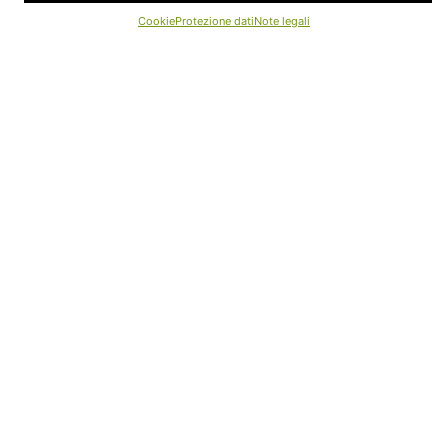
Safeguarding
Cookie
Protezione dati
Note legali
Termini e condizioni
Cookie
Protezione dati
Downloads e moduli
Note legali
Istruzioni di sicurezza
Mappa del sito
Refund-Policy
LINK UTILI