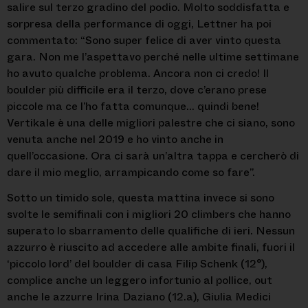
salire sul terzo gradino del podio. Molto soddisfatta e
sorpresa della performance di oggi, Lettner ha poi
commentato: “Sono super felice di aver vinto questa
gara. Non me l’aspettavo perché nelle ultime settimane
ho avuto qualche problema. Ancora non ci credo! Il
boulder più difficile era il terzo, dove c’erano prese
piccole ma ce l’ho fatta comunque… quindi bene!
Vertikale è una delle migliori palestre che ci siano, sono
venuta anche nel 2019 e ho vinto anche in
quell’occasione. Ora ci sarà un’altra tappa e cercherò di
dare il mio meglio, arrampicando come so fare”.
Sotto un timido sole, questa mattina invece si sono
svolte le semifinali con i migliori 20 climbers che hanno
superato lo sbarramento delle qualifiche di ieri. Nessun
azzurro è riuscito ad accedere alle ambite finali, fuori il
‘piccolo lord’ del boulder di casa Filip Schenk (12°),
complice anche un leggero infortunio al pollice, out
anche le azzurre Irina Daziano (12.a), Giulia Medici